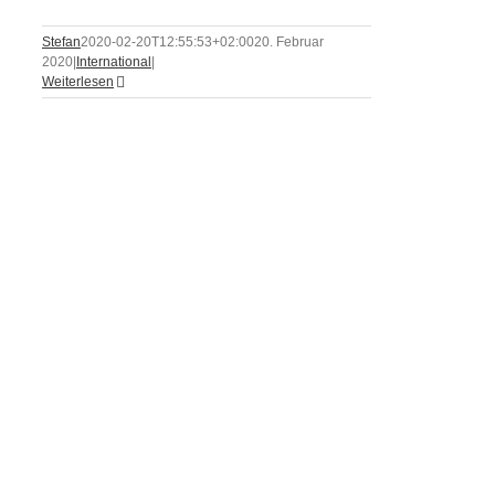
Stefan
2020-02-20T12:55:53+02:00
20. Februar
2020
|
International
|
Weiterlesen
ei