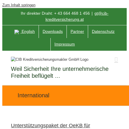
Zum Inhalt springen
Ihr direkter Draht: + 43 664 468 1 456
|
gt@cib-
kreditversicherung.at
English
Downloads
Partner
Datenschutz
Impressum
Weil Sicherheit Ihre unternehmerische
Freiheit beflügelt ...
International
Unterstützungspaket der OeKB für