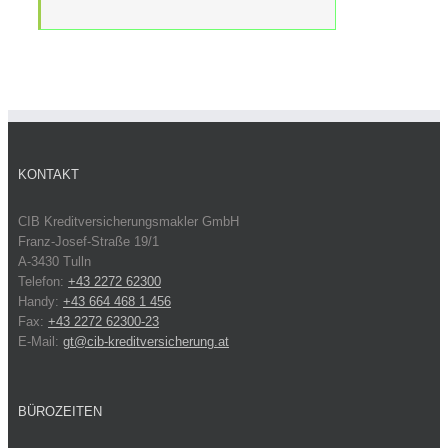
KONTAKT
CIB Kreditversicherungsmakler GmbH
Franz-Josef-Straße 19/1
A-3430 Tulln
Telefon:
+43 2272 62300
Handy:
+43 664 468 1 456
Fax:
+43 2272 62300-23
E-Mail:
gt@cib-kreditversicherung.at
BÜROZEITEN