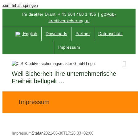
Zum Inhalt springen
Ihr direkter Draht: + 43 664 468 1 456
|
gt@cib-
kreditversicherung.at
English
Downloads
Partner
Datenschutz
Impressum
Weil Sicherheit Ihre unternehmerische
Freiheit beflügelt ...
Impressum
Impressum
Stefan
2021-06-30T17:26:33+02:00