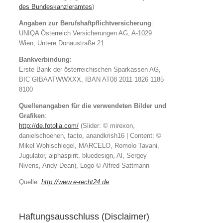
des Bundeskanzleramtes
)
Angaben zur Berufshaftpflichtversicherung
:
UNIQA Österreich Versicherungen AG, A-1029
Wien, Untere Donaustraße 21
Bankverbindung
:
Erste Bank der österreichischen Sparkassen AG,
BIC GIBAATWWXXX, IBAN AT08 2011 1826 1185
8100
Quellenangaben für die verwendeten Bilder und
Grafiken
:
http://de.fotolia.com/
(Slider: © mirexon,
danielschoenen, facto, anandkrish16 | Content: ©
Mikel Wohlschlegel, MARCELO, Romolo Tavani,
Jugulator, alphaspirit, bluedesign, Al, Sergey
Nivens, Andy Dean), Logo © Alfred Sattmann
Quelle:
http://www.e-recht24.de
Haftungsausschluss (Disclaimer)