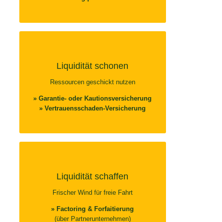
LIQUIDITÄT SCHONEN
Damit Sie bei Ihrem Kreditobligo immer
Liquidität schonen
Reserven frei haben…
Ressourcen geschickt nutzen
» Garantie- oder Kautionsversicherung
» Garantie- oder Kautionsversicherung
» Vertrauensschaden-Versicherung
» Vertrauensschaden-Versicherung
LIQUIDITÄT SCHAFFEN
Damit auch bei langen Zahlungszielen keine
Liquidität schaffen
Flaute entsteht…
Frischer Wind für freie Fahrt
» Factoring & Forfaitierung
» Factoring & Forfaitierung
(über Partnerunternehmen)
(über Partnerunternehmen)