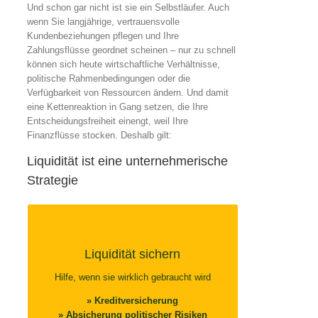
Und schon gar nicht ist sie ein Selbstläufer. Auch
wenn Sie langjährige, vertrauensvolle
Kundenbeziehungen pflegen und Ihre
Zahlungsflüsse geordnet scheinen – nur zu schnell
können sich heute wirtschaftliche Verhältnisse,
politische Rahmenbedingungen oder die
Verfügbarkeit von Ressourcen ändern. Und damit
eine Kettenreaktion in Gang setzen, die Ihre
Entscheidungsfreiheit einengt, weil Ihre
Finanzflüsse stocken. Deshalb gilt:
Liquidität ist eine unternehmerische
Strategie
LIQUIDITÄT SICHERN
Damit Sie bei Zahlungsausfällen keine
Liquidität sichern
bösen Überraschungen erleben…
Hilfe, wenn sie wirklich gebraucht wird
» Kreditversicherung
» Kreditversicherung
» Absicherung politischer Risiken
» Absicherung politischer Risiken