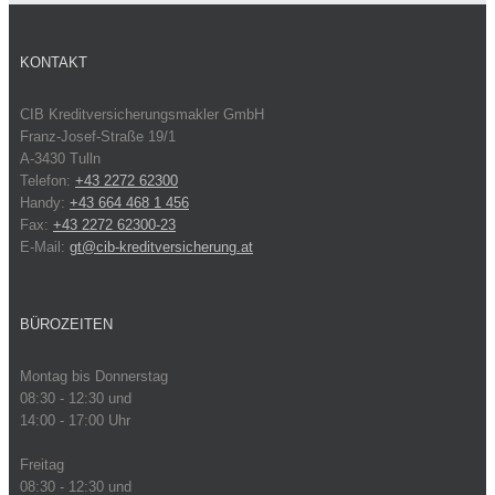
KONTAKT
CIB Kreditversicherungsmakler GmbH
Franz-Josef-Straße 19/1
A-3430 Tulln
Telefon:
+43 2272 62300
Handy:
+43 664 468 1 456
Fax:
+43 2272 62300-23
E-Mail:
gt@cib-kreditversicherung.at
BÜROZEITEN
Montag bis Donnerstag
08:30 - 12:30 und
14:00 - 17:00 Uhr
Freitag
08:30 - 12:30 und