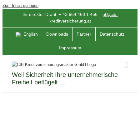
Zum Inhalt springen
Ihr direkter Draht: + 43 664 468 1 456
|
gt@cib-
kreditversicherung.at
English
Downloads
Partner
Datenschutz
Impressum
Weil Sicherheit Ihre unternehmerische
Freiheit beflügelt ...