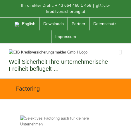
Zum
Ihr direkter Draht: + 43 664 468 1 456
|
gt@cib-
Inhalt
kreditversicherung.at
springen
English
Downloads
Partner
Datenschutz
Impressum
Weil Sicherheit Ihre unternehmerische
Freiheit beflügelt ...
Factoring
re
it