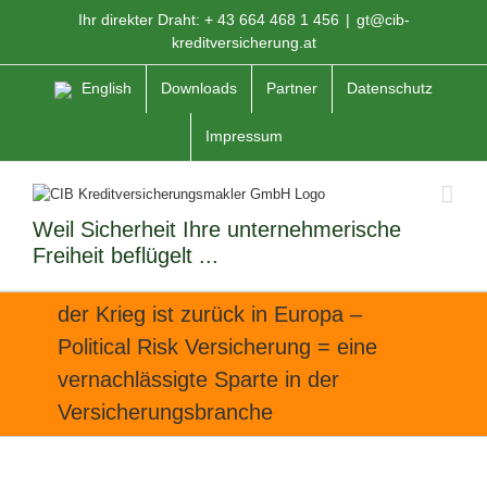
Zum
Ihr direkter Draht: + 43 664 468 1 456
|
gt@cib-
Inhalt
kreditversicherung.at
springen
English
Downloads
Partner
Datenschutz
Impressum
Weil Sicherheit Ihre unternehmerische
Freiheit beflügelt ...
der Krieg ist zurück in Europa –
Political Risk Versicherung = eine
vernachlässigte Sparte in der
Versicherungsbranche